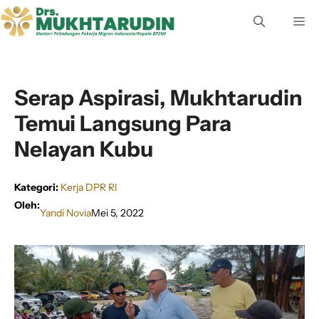
Langsung
M
ke
isi
Serap Aspirasi, Mukhtarudin
Temui Langsung Para
Nelayan Kubu
Kategori:
Kerja DPR RI
Oleh:
Yandi Novia
Mei 5, 2022