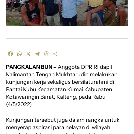
F
W
X
T
T
S
a
h
e
h
h
PANGKALAN BUN –
Anggota DPR RI dapil
c
a
l
r
a
e
t
e
e
r
Kalimantan Tengah Mukhtarudin melakukan
b
s
g
a
e
kunjungan kerja sekaligus bersilaturahmi di
o
A
r
d
Pantai Kubu Kecamatan Kumai Kabupaten
o
p
a
s
Kotawaringin Barat, Kalteng, pada Rabu
k
p
m
(4/5/2022).
Kunjungan tersebut juga dalam rangka untuk
menyerap aspirasi para nelayan di wilayah