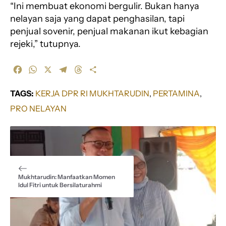
“Ini membuat ekonomi bergulir. Bukan hanya
nelayan saja yang dapat penghasilan, tapi
penjual sovenir, penjual makanan ikut kebagian
rejeki,” tutupnya.
F
W
X
T
T
S
a
h
e
h
h
c
a
l
r
a
TAGS:
KERJA DPR RI MUKHTARUDIN
, 
PERTAMINA
, 
e
t
e
e
r
PRO NELAYAN
b
s
g
a
e
o
A
r
d
o
p
a
s
k
p
m
Mukhtarudin: Manfaatkan Momen
Idul Fitri untuk Bersilaturahmi