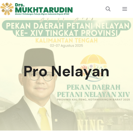
Langsung
M
ke
isi
Pro Nelayan