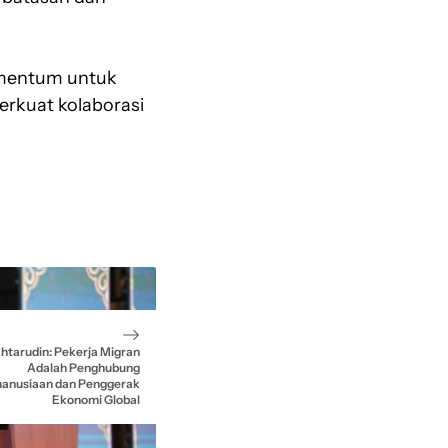
omentum untuk
rkuat kolaborasi
htarudin: Pekerja Migran
Adalah Penghubung
anusiaan dan Penggerak
Ekonomi Global