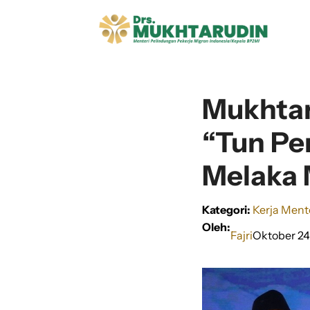
Langsung
ke
isi
Mukhtar
“Tun Per
Melaka 
Kategori:
Kerja Ment
Oleh:
Fajri
Oktober 24