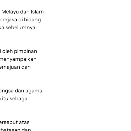
 Melayu dan Islam
erjasa di bidang
muka sebelumnya
i oleh pimpinan
n menyampaikan
kemajuan dan
bangsa dan agama.
 itu sebagai
ersebut atas
rbatasan dan