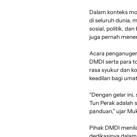
Dalam konteks mo
di seluruh dunia,
sosial, politik, d
juga pernah mener
Acara penganugera
DMDI serta para 
rasa syukur dan k
keadilan bagi umat
“Dengan gelar ini
Tun Perak adalah s
panduan,” ujar Mu
Pihak DMDI menila
dedikasinya dalam