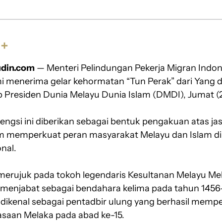
S
h
din.com
a
— Menteri Pelindungan Pekerja Migran Indon
r
i menerima gelar kehormatan “Tun Perak” dari Yang d
e
Presiden Dunia Melayu Dunia Islam (DMDI), Jumat (2
ngsi ini diberikan sebagai bentuk pengakuan atas jas
 memperkuat peran masyarakat Melayu dan Islam di 
nal.
 merujuk pada tokoh legendaris Kesultanan Melayu Me
 menjabat sebagai bendahara kelima pada tahun 1456
k dikenal sebagai pentadbir ulung yang berhasil mem
saan Melaka pada abad ke-15.