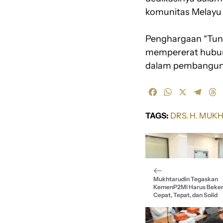
komunitas Melayu 
Penghargaan “Tun
mempererat hubung
dalam pembangunan
F
W
X
T
T
a
h
e
h
c
a
l
r
TAGS:
DRS. H. MUK
e
t
e
e
b
s
g
a
o
A
r
d
o
p
a
s
k
p
m
Mukhtarudin Tegaskan
KemenP2MI Harus Beker
Cepat, Tepat, dan Solid