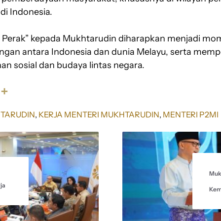
di Indonesia.
 Perak” kepada Mukhtarudin diharapkan menjadi m
an antara Indonesia dan dunia Melayu, serta mempe
 sosial dan budaya lintas negara.
S
h
a
HTARUDIN
, 
KERJA MENTERI MUKHTARUDIN
, 
MENTERI P2MI
r
e
Muk
ja
Kem