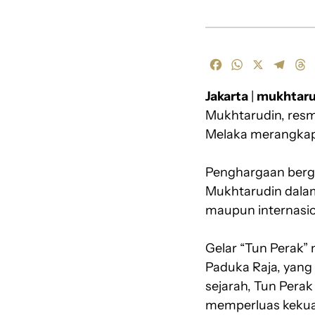
F
W
X
T
T
a
h
e
h
Jakarta
c
a
|
mukhtaru
l
r
e
t
e
e
Mukhtarudin, resm
b
s
g
a
Melaka merangkap 
o
A
r
d
o
p
a
s
Penghargaan berge
k
p
m
Mukhtarudin dalam
maupun internasio
Gelar “Tun Perak”
Paduka Raja, yang
sejarah, Tun Pera
memperluas kekua