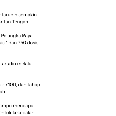
htarudin semakin
antan Tengah.
a Palangka Raya
is 1 dan 750 dosis
tarudin melalui
ak 7.100, dan tahap
ah.
 mampu mencapai
entuk kekebalan