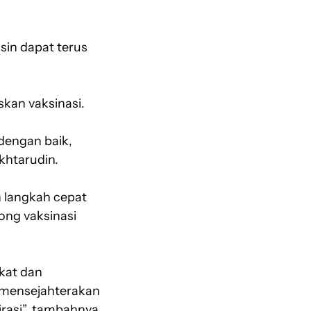
sin dapat terus
kan vaksinasi.
dengan baik,
khtarudin.
n langkah cepat
ng vaksinasi
kat dan
 mensejahterakan
rasi”, tambahnya.