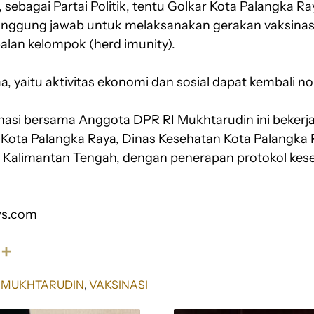
, sebagai Partai Politik, tentu Golkar Kota Palangka
nggung jawab untuk melaksanakan gerakan vaksinas
lan kelompok (herd imunity).
, yaitu aktivitas ekonomi dan sosial dapat kembali no
nasi bersama Anggota DPR RI Mukhtarudin ini beker
 Kota Palangka Raya, Dinas Kesehatan Kota Palangka 
ar Kalimantan Tengah, dengan penerapan protokol kes
ws.com
S
h
a
I MUKHTARUDIN
, 
VAKSINASI
r
e