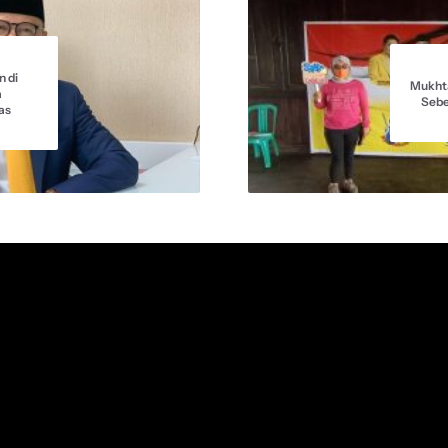
n di
Mukht
a
Sebe
as