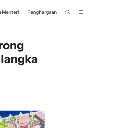
a Menteri
Penghargaan
orong
alangka