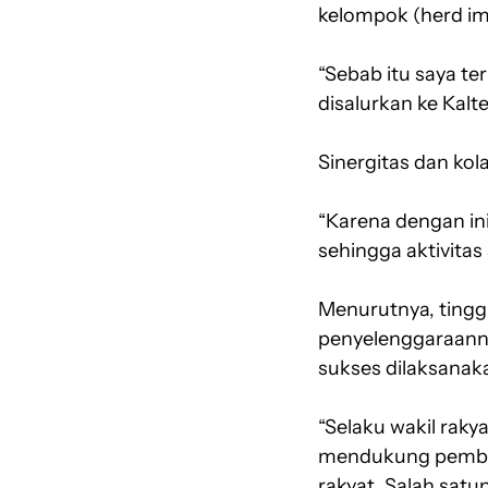
kelompok (herd im
“Sebab itu saya te
disalurkan ke Kalt
Sinergitas dan ko
“Karena dengan in
sehingga aktivitas
Menurutnya, tingg
penyelenggaraann
sukses dilaksanak
“Selaku wakil rak
mendukung pemban
rakyat. Salah sat