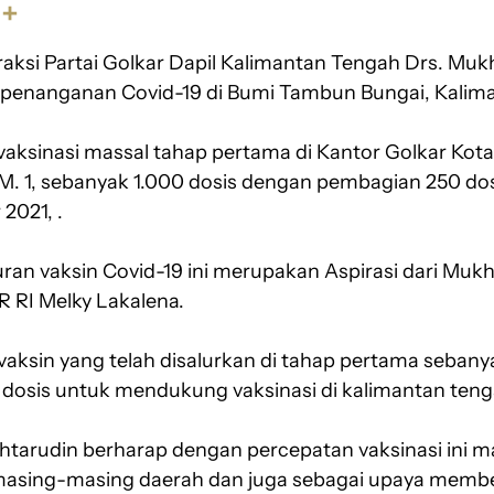
S
h
aksi Partai Golkar Dapil Kalimantan Tengah Drs. Muk
a
r
am penanganan Covid-19 di Bumi Tambun Bungai, Kalim
e
 vaksinasi massal tahap pertama di Kantor Golkar Kot
 KM. 1, sebanyak 1.000 dosis dengan pembagian 250 dos
2021, .
ran vaksin Covid-19 ini merupakan Aspirasi dari Mukh
R RI Melky Lakalena.
vaksin yang telah disalurkan di tahap pertama sebany
 dosis untuk mendukung vaksinasi di kalimantan teng
ukhtarudin berharap dengan percepatan vaksinasi ini
 masing-masing daerah dan juga sebagai upaya memb