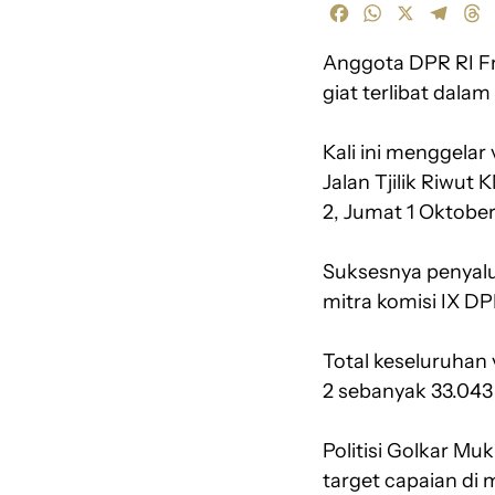
F
W
X
T
T
a
h
e
h
Anggota DPR RI Fr
c
a
l
r
e
t
e
e
giat terlibat dal
b
s
g
a
o
A
r
d
Kali ini menggelar
o
p
a
s
Jalan Tjilik Riwut
k
p
m
2, Jumat 1 Oktober 
Suksesnya penyalu
mitra komisi IX DP
Total keseluruhan 
2 sebanyak 33.043
Politisi Golkar M
target capaian di