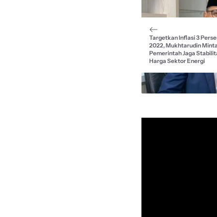
o
A
r
d
o
p
a
s
k
p
m
Targetkan Inflasi 3 Perse
2022, Mukhtarudin Mint
Pemerintah Jaga Stabilit
Harga Sektor Energi