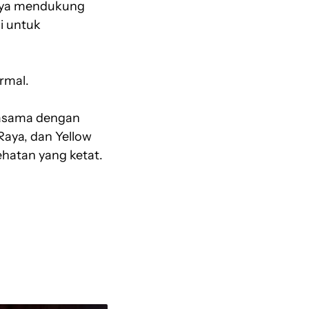
 Raya mendukung
i untuk
rmal.
jasama dengan
Raya, dan Yellow
ehatan yang ketat.