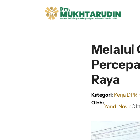
Langsung
ke
isi
Melalui
Percepa
Raya
Kategori:
Kerja DPR 
Oleh:
Yandi Novia
Okt