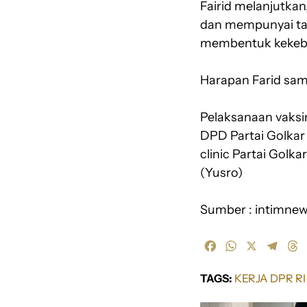
Fairid melanjutkan
dan mempunyai ta
membentuk kekeba
Harapan Farid sama
Pelaksanaan vaksi
DPD Partai Golkar
clinic Partai Golk
(Yusro)
Sumber : intimne
F
W
X
T
T
a
h
e
h
c
a
l
r
TAGS:
KERJA DPR R
e
t
e
e
b
s
g
a