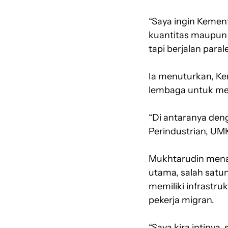
“Saya ingin Kement
kuantitas maupun k
tapi berjalan par
Ia menuturkan, Ke
lembaga untuk men
“Di antaranya de
Perindustrian, UM
Mukhtarudin mena
utama, salah satu
memiliki infrast
pekerja migran.
“Saya kira intiny