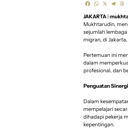
F
W
X
T
T
a
h
e
h
JAKARTA
c
a
|
mukhta
l
r
e
t
e
e
Mukhtarudin, meng
b
s
g
a
sejumlah lembaga 
o
A
r
d
migran, di Jakarta
o
p
a
s
k
p
m
Pertemuan ini men
dalam memperkuat t
profesional, dan b
Penguatan Sinerg
Dalam kesempatan
mempelajari secar
dihadapi pekerja
kepentingan.