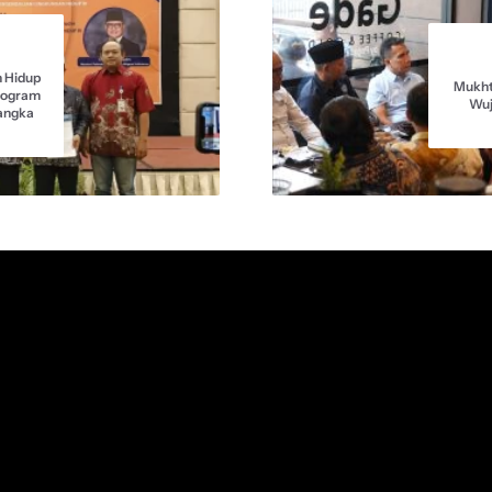
 Hidup
Mukht
Program
Wuj
langka