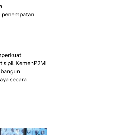
a
la penempatan
mperkuat
t sipil. KemenP2MI
embangun
daya secara