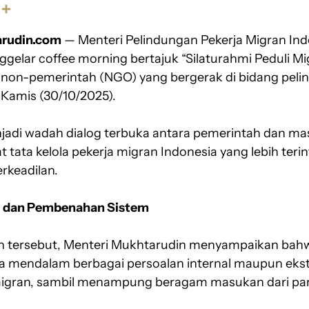
S
h
rudin.com
a
— Menteri Pelindungan Pekerja Migran Ind
r
gelar coffee morning bertajuk “Silaturahmi Peduli M
e
non-pemerintah (NGO) yang bergerak di bidang peli
, Kamis (30/10/2025).
jadi wadah dialog terbuka antara pemerintah dan masy
ata kelola pekerja migran Indonesia yang lebih terin
erkeadilan.
i dan Pembenahan Sistem
 tersebut, Menteri Mukhtarudin menyampaikan bah
a mendalam berbagai persoalan internal maupun ekst
 migran, sambil menampung beragam masukan dari p