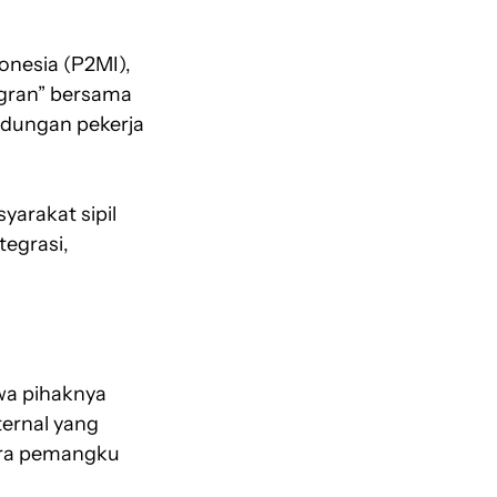
onesia (P2MI),
igran” bersama
ndungan pekerja
arakat sipil
tegrasi,
wa pihaknya
ernal yang
ara pemangku