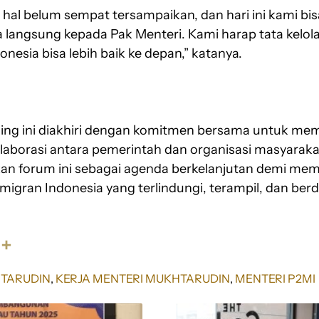
 hal belum sempat tersampaikan, dan hari ini kami bis
langsung kepada Pak Menteri. Kami harap tata kelo
onesia bisa lebih baik ke depan,” katanya.
ing ini diakhiri dengan komitmen bersama untuk me
laborasi antara pemerintah dan organisasi masyaraka
kan forum ini sebagai agenda berkelanjutan demi m
migran Indonesia yang terlindungi, terampil, dan ber
S
h
a
HTARUDIN
, 
KERJA MENTERI MUKHTARUDIN
, 
MENTERI P2MI
r
e