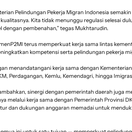
erian Pelindungan Pekerja Migran Indonesia semakin ba
ualitasnya. Kita tidak menunggu regulasi selesai dul
alel dengan pembenahan,” tegas Mukhtarudin.
menP2MI terus memperkuat kerja sama lintas kement
ingkatkan kompetensi serta pelindungan pekerja mi
ngan menandatangani kerja sama dengan Kementerian
KM, Perdagangan, Kemlu, Kemendagri, hingga Imigrasi,
mbahkan, sinergi dengan pemerintah daerah juga me
nya melalui kerja sama dengan Pemerintah Provinsi DK
ruktur dan dukungan anggaran memadai untuk mendu
a, semua ini untuk satu tujuan — memperkuat pelindun