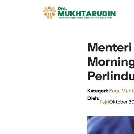
Langsung
ke
isi
Menteri
Morning
Perlind
Kategori:
Kerja Ment
Oleh:
Fajri
Oktober 30