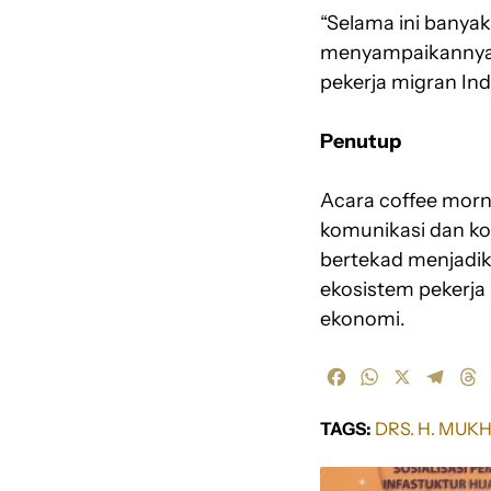
“Selama ini banyak
menyampaikannya 
pekerja migran Ind
Penutup
Acara coffee morn
komunikasi dan ko
bertekad menjadi
ekosistem pekerja 
ekonomi.
F
W
X
T
T
a
h
e
h
c
a
l
r
TAGS:
DRS. H. MUK
e
t
e
e
b
s
g
a