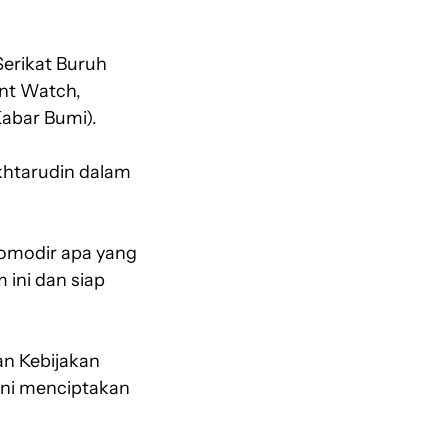
Serikat Buruh
ant Watch,
abar Bumi).
khtarudin dalam
komodir apa yang
ini dan siap
n Kebijakan
 ini menciptakan