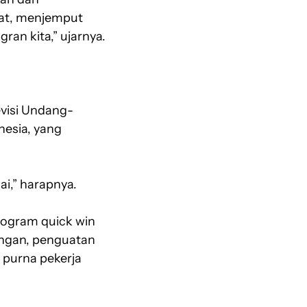
pat, menjemput
ran kita,” ujarnya.
visi Undang-
esia, yang
sai,” harapnya.
ogram quick win
ungan, penguatan
 purna pekerja