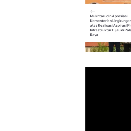
o
A
r
d
o
p
a
s
k
p
m
Mukhtarudin Apresiasi
Kementerian Lingkungan
atas Realisasi Aspirasi 
Infrastruktur Hijau di Pa
Raya