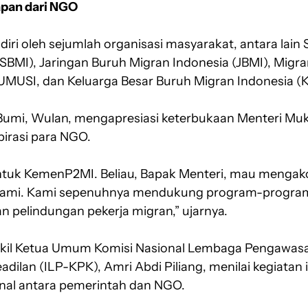
apan dari NGO
diri oleh sejumlah organisasi masyarakat, antara lain 
(SBMI), Jaringan Buruh Migran Indonesia (JBMI), Migr
MUSI, dan Keluarga Besar Buruh Migran Indonesia (K
Bumi, Wulan, mengapresiasi keterbukaan Menteri Mu
irasi para NGO.
 untuk KemenP2MI. Beliau, Bapak Menteri, mau menga
kami. Kami sepenuhnya mendukung program-program 
n pelindungan pekerja migran,” ujarnya.
akil Ketua Umum Komisi Nasional Lembaga Pengawasa
dilan (ILP-KPK), Amri Abdi Piliang, menilai kegiatan
nal antara pemerintah dan NGO.