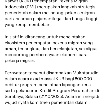
Rakyat (KUR) Penempatan Pekerja Migran
o
p
a
s
Indonesia (PMI) merupakan langkah strategis
k
p
m
pemerintah dalam melindungi pekerja migran
dari ancaman pinjaman ilegal dan bunga tinggi
yang kerap membebani.
Inisiatif ini dirancang untuk menciptakan
ekosistem penempatan pekerja migran yang
aman, terjangkau, dan berkelanjutan, sekaligus
mendorong pemberdayaan ekonomi para
pekerja migran.
Pernyataan tersebut disampaikan Mukhtarudin
dalam acara akad massal KUR bagi 800.000
debitur program penciptaan lapangan kerja
serta peluncuran Kredit Program Perumahan di
Surabaya, Selasa (21/10/2025). Acara ini menjadi
wujud nyata komitmen pemerintah dalam