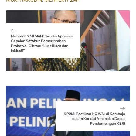
b
s
g
a
e
o
A
r
d
o
p
a
s
k
p
m
Menteri P2MI Mukhtarudin Apresiasi
Capaian Setahun Pemerintahan
Prabowo–Gibran: “Luar Biasa dan
Inklusif”
KP2MI Pastikan 110 WNI di Kamboja
dalam Kondisi Aman dan Dapat
Pendampingan KBRI