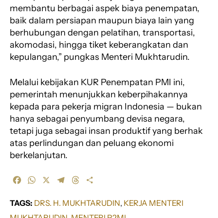
membantu berbagai aspek biaya penempatan,
baik dalam persiapan maupun biaya lain yang
berhubungan dengan pelatihan, transportasi,
akomodasi, hingga tiket keberangkatan dan
kepulangan,” pungkas Menteri Mukhtarudin.
Melalui kebijakan KUR Penempatan PMI ini,
pemerintah menunjukkan keberpihakannya
kepada para pekerja migran Indonesia — bukan
hanya sebagai penyumbang devisa negara,
tetapi juga sebagai insan produktif yang berhak
atas perlindungan dan peluang ekonomi
berkelanjutan.
F
W
X
T
T
S
a
h
e
h
h
c
a
l
r
a
TAGS:
DRS. H. MUKHTARUDIN
, 
KERJA MENTERI
e
t
e
e
r
MUKHTARUDIN
, 
MENTERI P2MI