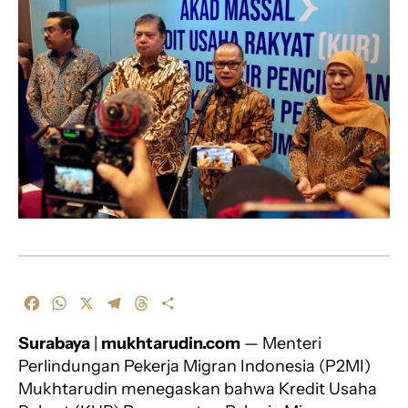
F
W
X
T
T
S
a
h
e
h
h
Surabaya
|
mukhtarudin.com
— Menteri
c
a
l
r
a
e
t
e
e
r
Perlindungan Pekerja Migran Indonesia (P2MI)
b
s
g
a
e
Mukhtarudin menegaskan bahwa Kredit Usaha
o
A
r
d