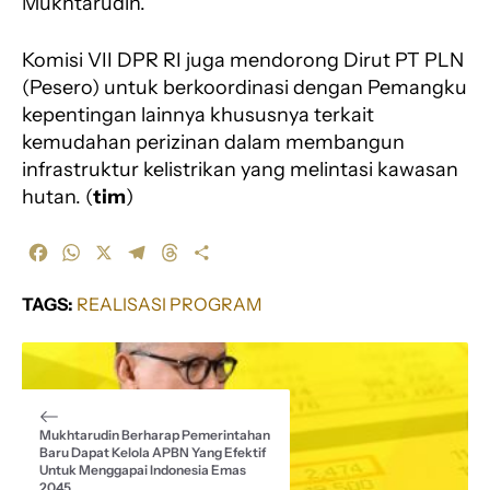
Mukhtarudin.
Komisi VII DPR RI juga mendorong Dirut PT PLN
(Pesero) untuk berkoordinasi dengan Pemangku
kepentingan lainnya khususnya terkait
kemudahan perizinan dalam membangun
infrastruktur kelistrikan yang melintasi kawasan
hutan. (
tim
)
F
W
X
T
T
S
a
h
e
h
h
c
a
l
r
a
TAGS:
REALISASI PROGRAM
e
t
e
e
r
b
s
g
a
e
o
A
r
d
o
p
a
s
k
p
m
Mukhtarudin Berharap Pemerintahan
Baru Dapat Kelola APBN Yang Efektif
Untuk Menggapai Indonesia Emas
2045