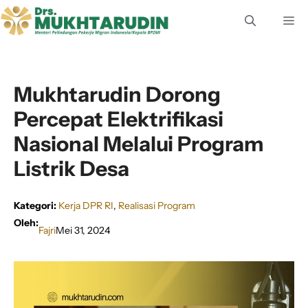
Langsung
M
ke
isi
Mukhtarudin Dorong
Percepat Elektrifikasi
Nasional Melalui Program
Listrik Desa
Kategori:
Kerja DPR RI
, 
Realisasi Program
Oleh:
Fajri
Mei 31, 2024