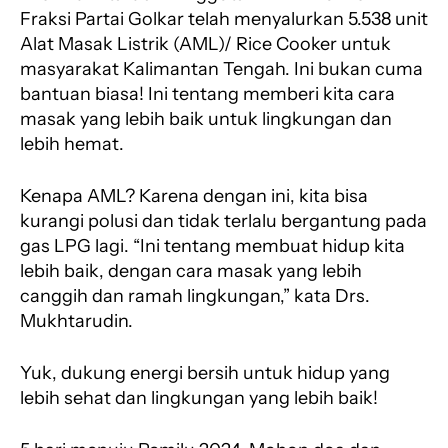
e
t
e
e
r
Fraksi Partai Golkar telah menyalurkan 5.538 unit
b
s
g
a
e
Alat Masak Listrik (AML)/ Rice Cooker untuk
o
A
r
d
masyarakat Kalimantan Tengah. Ini bukan cuma
o
p
a
s
bantuan biasa! Ini tentang memberi kita cara
k
p
m
masak yang lebih baik untuk lingkungan dan
lebih hemat.
Kenapa AML? Karena dengan ini, kita bisa
kurangi polusi dan tidak terlalu bergantung pada
gas LPG lagi. “Ini tentang membuat hidup kita
lebih baik, dengan cara masak yang lebih
canggih dan ramah lingkungan,” kata Drs.
Mukhtarudin.
Yuk, dukung energi bersih untuk hidup yang
lebih sehat dan lingkungan yang lebih baik!