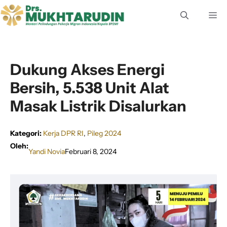
Langsung
M
ke
isi
Dukung Akses Energi
Bersih, 5.538 Unit Alat
Masak Listrik Disalurkan
Kategori:
Kerja DPR RI
, 
Pileg 2024
Oleh:
Yandi Novia
Februari 8, 2024