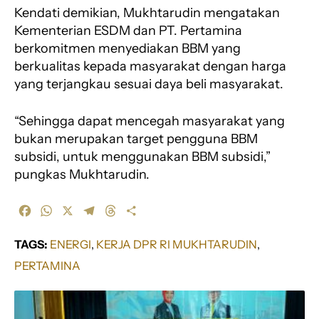
Kendati demikian, Mukhtarudin mengatakan
Kementerian ESDM dan PT. Pertamina
berkomitmen menyediakan BBM yang
berkualitas kepada masyarakat dengan harga
yang terjangkau sesuai daya beli masyarakat.
“Sehingga dapat mencegah masyarakat yang
bukan merupakan target pengguna BBM
subsidi, untuk menggunakan BBM subsidi,”
pungkas Mukhtarudin.
F
W
X
T
T
S
a
h
e
h
h
c
a
l
r
a
TAGS:
ENERGI
, 
KERJA DPR RI MUKHTARUDIN
, 
e
t
e
e
r
PERTAMINA
b
s
g
a
e
o
A
r
d
o
p
a
s