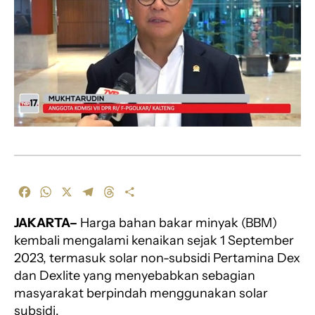
F
W
X
T
T
S
a
h
e
h
h
JAKARTA–
Harga bahan bakar minyak (BBM)
c
a
l
r
a
e
t
e
e
r
kembali mengalami kenaikan sejak 1 September
b
s
g
a
e
2023, termasuk solar non-subsidi Pertamina Dex
o
A
r
d
dan Dexlite yang menyebabkan sebagian
o
p
a
s
masyarakat berpindah menggunakan solar
k
p
m
subsidi.