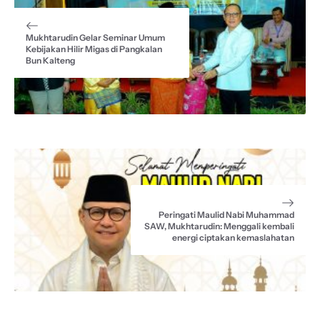
k
p
m
Mukhtarudin Gelar Seminar Umum
Kebijakan Hilir Migas di Pangkalan
Bun Kalteng
Peringati Maulid Nabi Muhammad
SAW, Mukhtarudin: Menggali kembali
energi ciptakan kemaslahatan