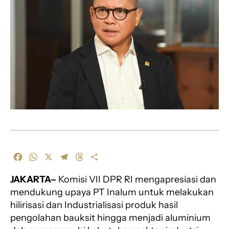
F
W
X
T
T
S
a
h
e
h
h
JAKARTA–
Komisi VII DPR RI mengapresiasi dan
c
a
l
r
a
e
t
e
e
r
mendukung upaya PT Inalum untuk melakukan
b
s
g
a
e
hilirisasi dan Industrialisasi produk hasil
o
A
r
d
pengolahan bauksit hingga menjadi aluminium
o
p
a
s