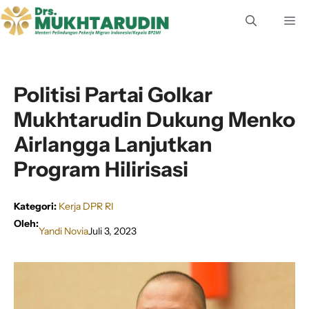
Langsung
M
ke
isi
Politisi Partai Golkar
Mukhtarudin Dukung Menko
Airlangga Lanjutkan
Program Hilirisasi
Kategori:
Kerja DPR RI
Oleh:
Yandi Novia
Juli 3, 2023