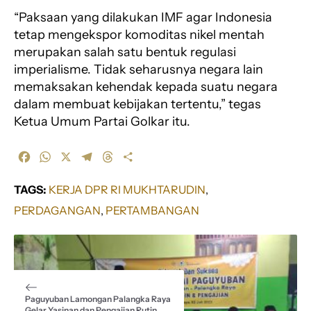
“Paksaan yang dilakukan IMF agar Indonesia
tetap mengekspor komoditas nikel mentah
merupakan salah satu bentuk regulasi
imperialisme. Tidak seharusnya negara lain
memaksakan kehendak kepada suatu negara
dalam membuat kebijakan tertentu,” tegas
Ketua Umum Partai Golkar itu.
F
W
X
T
T
S
a
h
e
h
h
c
a
l
r
a
TAGS:
KERJA DPR RI MUKHTARUDIN
, 
e
t
e
e
r
PERDAGANGAN
, 
PERTAMBANGAN
b
s
g
a
e
o
A
r
d
o
p
a
s
k
p
m
Paguyuban Lamongan Palangka Raya
Gelar Yasinan dan Pengajian Rutin