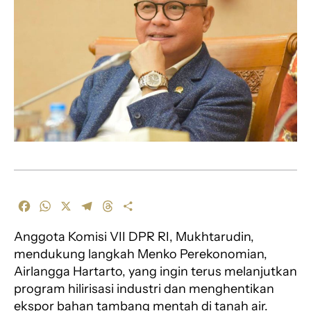
F
W
X
T
T
S
a
h
e
h
h
Anggota Komisi VII DPR RI, Mukhtarudin,
c
a
l
r
a
e
t
e
e
r
mendukung langkah Menko Perekonomian,
b
s
g
a
e
Airlangga Hartarto, yang ingin terus melanjutkan
o
A
r
d
program hilirisasi industri dan menghentikan
o
p
a
s
ekspor bahan tambang mentah di tanah air.