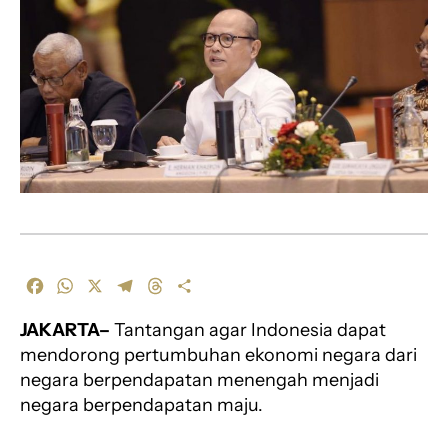
F
W
X
T
T
S
a
h
e
h
h
JAKARTA–
Tantangan agar Indonesia dapat
c
a
l
r
a
e
t
e
e
r
mendorong pertumbuhan ekonomi negara dari
b
s
g
a
e
negara berpendapatan menengah menjadi
o
A
r
d
negara berpendapatan maju.
o
p
a
s
k
p
m