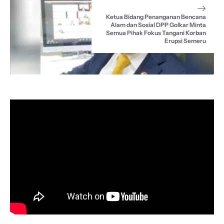
Ketua Bidang Penanganan Bencana
Alam dan Sosial DPP Golkar Minta
Semua Pihak Fokus Tangani Korban
Erupsi Semeru