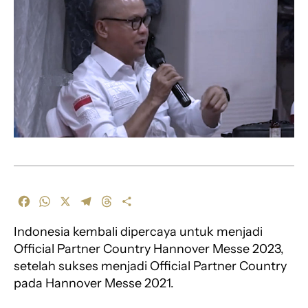
F
W
X
T
T
S
a
h
e
h
h
Indonesia kembali dipercaya untuk menjadi
c
a
l
r
a
e
t
e
e
r
Official Partner Country Hannover Messe 2023,
b
s
g
a
e
setelah sukses menjadi Official Partner Country
o
A
r
d
pada Hannover Messe 2021.
o
p
a
s
k
p
m