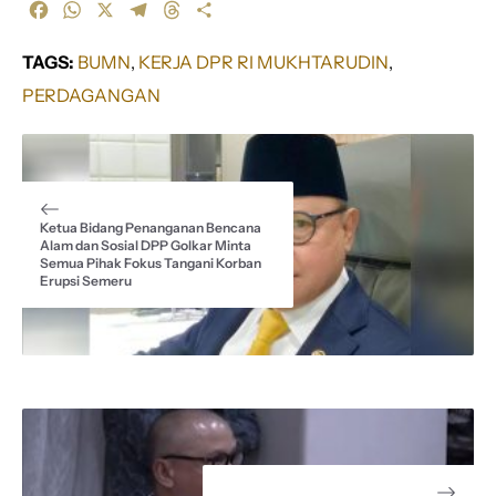
F
W
X
T
T
S
a
h
e
h
h
c
a
l
r
a
TAGS:
BUMN
, 
KERJA DPR RI MUKHTARUDIN
, 
e
t
e
e
r
PERDAGANGAN
b
s
g
a
e
o
A
r
d
o
p
a
s
k
p
m
Ketua Bidang Penanganan Bencana
Alam dan Sosial DPP Golkar Minta
Semua Pihak Fokus Tangani Korban
Erupsi Semeru