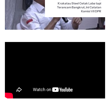
Krakatau Steel Cetak Laba tapi
Terancam Bangkrut, Ini Catatan
Komisi VII DPR