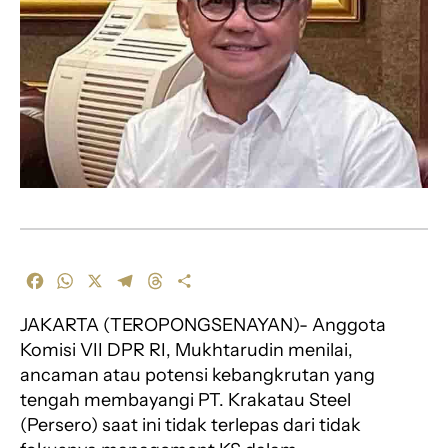
F
W
X
T
T
S
a
h
e
h
h
JAKARTA (TEROPONGSENAYAN)- Anggota
c
a
l
r
a
e
t
e
e
r
Komisi VII DPR RI, Mukhtarudin menilai,
b
s
g
a
e
ancaman atau potensi kebangkrutan yang
o
A
r
d
tengah membayangi PT. Krakatau Steel
o
p
a
s
(Persero) saat ini tidak terlepas dari tidak
k
p
m