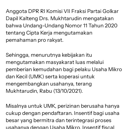
o
p
a
s
k
p
m
Anggota DPR RI Komisi VII Fraksi Partai Golkar
Dapil Kalteng Drs. Mukhtarudin mengatakan
bahwa Undang-Undang Nomor 11 Tahun 2020
tentang Cipta Kerja mengutamakan
pemahaman pro rakyat.
Sehingga, menurutnya kebijakan itu
mengutamakan masyakarat luas melalui
pemberian kemudahan bagi pelaku Usaha Mikro
dan Kecil (UMK) serta koperasi untuk
mengembangkan usahanya, terang
Mukhtarudin, Rabu (13/10/2021).
Misalnya untuk UMK, perizinan berusaha hanya
cukup dengan pendaftaran. Insentif bagi usaha
besar yang bermitra dan terintegrasi proses
usahanya dengan Usaha Mikro. Insentif fiscal