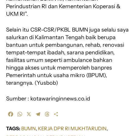
Perindustrian RI dan Kementerian Koperasi &
UKM RI”.
Selain itu CSR-CSR/PKBL BUMN juga selalu saya
salurkan di Kalimantan Tengah baik berupa
bantuan untuk pembangunan, rehab, renovasi
tempat-tempat ibadah, sarana pendidikan,
fasilitas umum seperti ambulance bahkan
hingga akses untuk memperoleh banpres
Pemerintah untuk usaha mikro (BPUM),
terangnya. (Yusbob)
Sumber : kotawaringinnews.co.id
F
W
X
T
T
S
a
h
e
h
h
c
a
l
r
a
TAGS:
BUMN
, 
KERJA DPR RI MUKHTARUDIN
, 
e
t
e
e
r