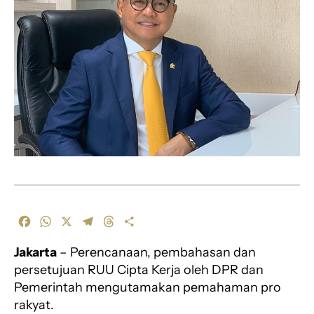
F
W
X
T
T
S
a
h
e
h
h
Jakarta
– Perencanaan, pembahasan dan
c
a
l
r
a
e
t
e
e
r
persetujuan RUU Cipta Kerja oleh DPR dan
b
s
g
a
e
Pemerintah mengutamakan pemahaman pro
o
A
r
d
rakyat.