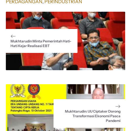
PERDAGANGAN
, 
PERINDUSTRIAN
b
s
g
a
e
o
A
r
d
o
p
a
s
k
p
m
Mukhtarudin Minta Pemerintah Hati-
Hati Kejar Realisasi EBT
Mukhtarudin: UU Ciptaker Dorong
Transformasi Ekonomi Pasca
Pandemi