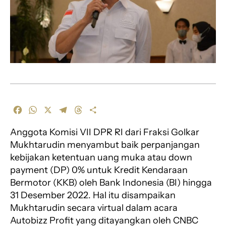
F
W
X
T
T
S
a
h
e
h
h
Anggota Komisi VII DPR RI dari Fraksi Golkar
c
a
l
r
a
e
t
e
e
r
Mukhtarudin menyambut baik perpanjangan
b
s
g
a
e
kebijakan ketentuan uang muka atau down
o
A
r
d
payment (DP) 0% untuk Kredit Kendaraan
o
p
a
s
Bermotor (KKB) oleh Bank Indonesia (BI) hingga
k
p
m
31 Desember 2022. Hal itu disampaikan
Mukhtarudin secara virtual dalam acara
Autobizz Profit yang ditayangkan oleh CNBC