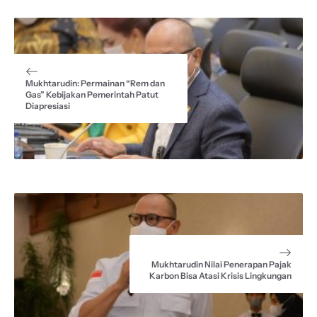
a
h
e
h
h
c
a
l
r
a
e
t
e
e
r
b
s
g
a
e
o
A
r
d
Mukhtarudin: Permainan “Rem dan
o
p
a
s
Gas” Kebijakan Pemerintah Patut
k
p
m
Diapresiasi
Mukhtarudin Nilai Penerapan Pajak
Karbon Bisa Atasi Krisis Lingkungan