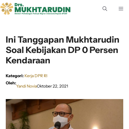
Langsung
M
ke
isi
Ini Tanggapan Mukhtarudin
Soal Kebijakan DP 0 Persen
Kendaraan
Kategori:
Kerja DPR RI
Oleh:
Yandi Novia
Oktober 22, 2021