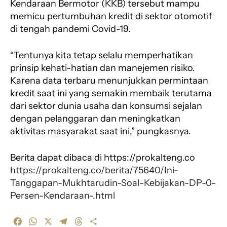
Kendaraan Bermotor (KKB) tersebut mampu
memicu pertumbuhan kredit di sektor otomotif
di tengah pandemi Covid-19.
“Tentunya kita tetap selalu memperhatikan
prinsip kehati-hatian dan manejemen risiko.
Karena data terbaru menunjukkan permintaan
kredit saat ini yang semakin membaik terutama
dari sektor dunia usaha dan konsumsi sejalan
dengan pelanggaran dan meningkatkan
aktivitas masyarakat saat ini,” pungkasnya.
Berita dapat dibaca di https://prokalteng.co
https://prokalteng.co/berita/75640/Ini-
Tanggapan-Mukhtarudin-Soal-Kebijakan-DP-0-
Persen-Kendaraan-.html
F
W
X
T
T
S