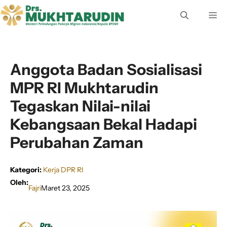
Langsung
M
ke
isi
Anggota Badan Sosialisasi
MPR RI Mukhtarudin
Tegaskan Nilai-nilai
Kebangsaan Bekal Hadapi
Perubahan Zaman
Kategori:
Kerja DPR RI
Oleh:
Fajri
Maret 23, 2025