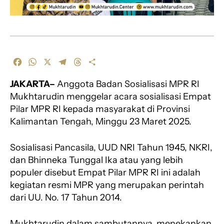
F
W
X
T
T
S
a
h
e
h
h
JAKARTA–
Anggota Badan Sosialisasi MPR RI
c
a
l
r
a
e
t
e
e
r
Mukhtarudin menggelar acara sosialisasi Empat
b
s
g
a
e
Pilar MPR RI kepada masyarakat di Provinsi
o
A
r
d
Kalimantan Tengah, Minggu 23 Maret 2025.
o
p
a
s
k
p
m
Sosialisasi Pancasila, UUD NRI Tahun 1945, NKRI,
dan Bhinneka Tunggal Ika atau yang lebih
populer disebut Empat Pilar MPR RI ini adalah
kegiatan resmi MPR yang merupakan perintah
dari UU. No. 17 Tahun 2014.
Mukhtarudin dalam sambutannya, menekankan