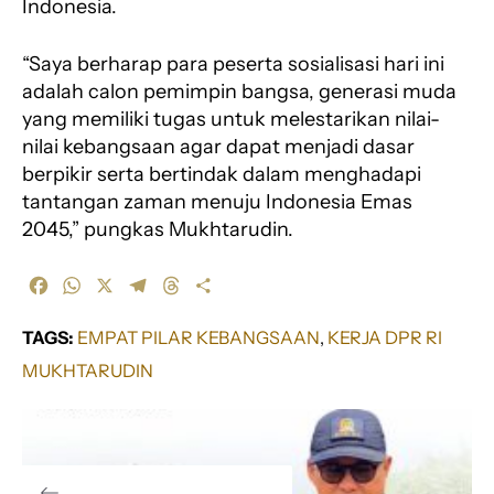
Indonesia.
“Saya berharap para peserta sosialisasi hari ini
adalah calon pemimpin bangsa, generasi muda
yang memiliki tugas untuk melestarikan nilai-
nilai kebangsaan agar dapat menjadi dasar
berpikir serta bertindak dalam menghadapi
tantangan zaman menuju Indonesia Emas
2045,” pungkas Mukhtarudin.
F
W
X
T
T
S
a
h
e
h
h
c
a
l
r
a
TAGS:
EMPAT PILAR KEBANGSAAN
, 
KERJA DPR RI
e
t
e
e
r
MUKHTARUDIN
b
s
g
a
e
o
A
r
d
o
p
a
s
k
p
m