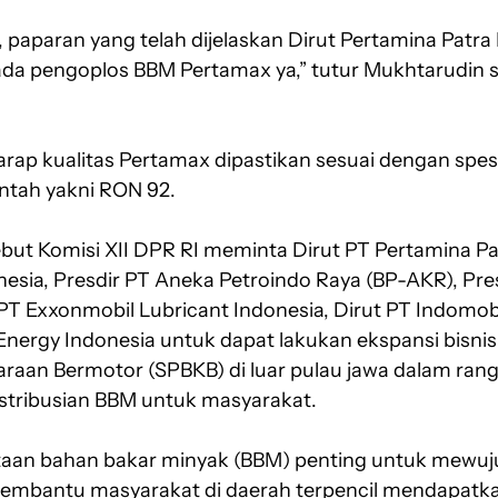
paparan yang telah dijelaskan Dirut Pertamina Patra N
da pengoplos BBM Pertamax ya,” tutur Mukhtarudin s
rap kualitas Pertamax dipastikan sesuai dengan spesi
ntah yakni RON 92.
ut Komisi XII DPR RI meminta Dirut PT Pertamina Pat
onesia, Presdir PT Aneka Petroindo Raya (BP-AKR), Pr
PT Exxonmobil Lubricant Indonesia, Dirut PT Indomob
Energy Indonesia untuk dapat lakukan ekspansi bisnis
raan Bermotor (SPBKB) di luar pulau jawa dalam ra
stribusian BBM untuk masyarakat.
taan bahan bakar minyak (BBM) penting untuk mewuj
membantu masyarakat di daerah terpencil mendapatka