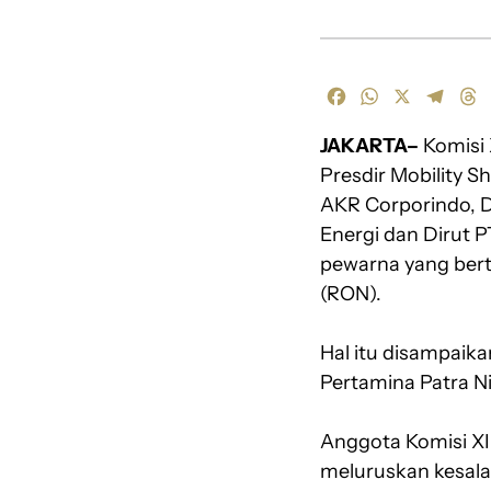
F
W
X
T
T
a
h
e
h
JAKARTA–
c
a
Komisi 
l
r
e
t
e
e
Presdir Mobility S
b
s
g
a
AKR Corporindo, D
o
A
r
d
Energi dan Dirut 
o
p
a
s
pewarna yang bert
k
p
m
(RON).
Hal itu disampai
Pertamina Patra N
Anggota Komisi X
meluruskan kesalah