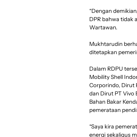
“Dengan demikian, 
DPR bahwa tidak a
Wartawan.
Mukhtarudin berha
ditetapkan pemeri
Dalam RDPU terseb
Mobility Shell Ind
Corporindo, Dirut 
dan Dirut PT Vivo 
Bahan Bakar Kenda
pemerataan pendi
“Saya kira pemera
energi sekaligus 