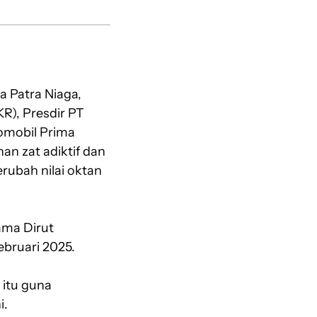
 Patra Niaga,
KR), Presdir PT
domobil Prima
an zat adiktif dan
rubah nilai oktan
ama Dirut
ebruari 2025.
itu guna
i.