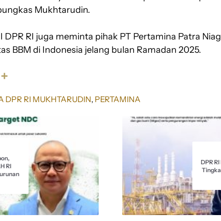
 pungkas Mukhtarudin.
 XII DPR RI juga meminta pihak PT Pertamina Patra Ni
tas BBM di Indonesia jelang bulan Ramadan 2025.
S
h
a
A DPR RI MUKHTARUDIN
, 
PERTAMINA
r
e
on,
DPR RI
H RI
Tingka
Turunan