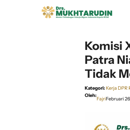
Langsung
ke
isi
Komisi 
Patra N
Tidak M
Kategori:
Kerja DPR 
Oleh:
Fajri
Februari 26