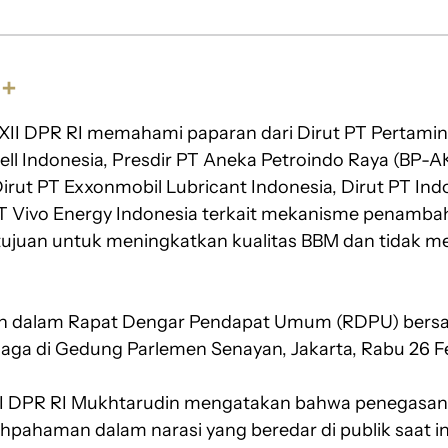
S
h
XII DPR RI memahami paparan dari Dirut PT Pertamina
a
r
hell Indonesia, Presdir PT Aneka Petroindo Raya (BP-A
e
irut PT Exxonmobil Lubricant Indonesia, Dirut PT In
PT Vivo Energy Indonesia terkait mekanisme penambah
ujuan untuk meningkatkan kualitas BBM dan tidak me
kan dalam Rapat Dengar Pendapat Umum (RDPU) bers
iaga di Gedung Parlemen Senayan, Jakarta, Rabu 26 F
II DPR RI Mukhtarudin mengatakan bahwa penegasan 
pahaman dalam narasi yang beredar di publik saat in