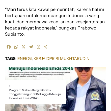
“Mari terus kita kawal pemerintah, karena hal ini
bertujuan untuk membangun Indonesia yang
kuat, dan membawa keadilan dan kesejahteraan
kepada rakyat Indonesia,” pungkas Prabowo
Subianto.
F
W
X
T
T
S
a
h
e
h
h
c
a
l
r
a
TAGS:
ENERGI
, 
KERJA DPR RI MUKHTARUDIN
e
t
e
e
r
b
s
g
a
e
o
A
r
d
o
p
a
s
k
p
m
Program Makan Bergizi Gratis
Tonggak Bangun SDM Unggul Menuju
Indonesia Emas 2045