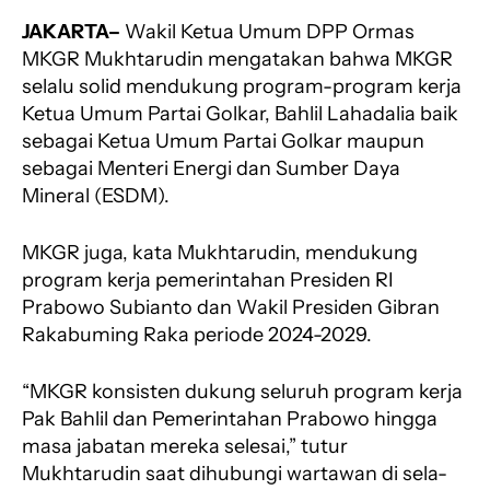
a
h
e
h
h
JAKARTA–
Wakil Ketua Umum DPP Ormas
c
a
l
r
a
e
t
e
e
r
MKGR Mukhtarudin mengatakan bahwa MKGR
b
s
g
a
e
selalu solid mendukung program-program kerja
o
A
r
d
Ketua Umum Partai Golkar, Bahlil Lahadalia baik
o
p
a
s
sebagai Ketua Umum Partai Golkar maupun
k
p
m
sebagai Menteri Energi dan Sumber Daya
Mineral (ESDM).
MKGR juga, kata Mukhtarudin, mendukung
program kerja pemerintahan Presiden RI
Prabowo Subianto dan Wakil Presiden Gibran
Rakabuming Raka periode 2024-2029.
“MKGR konsisten dukung seluruh program kerja
Pak Bahlil dan Pemerintahan Prabowo hingga
masa jabatan mereka selesai,” tutur
Mukhtarudin saat dihubungi wartawan di sela-