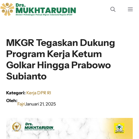
Langsung
M
ke
isi
MKGR Tegaskan Dukung
Program Kerja Ketum
Golkar Hingga Prabowo
Subianto
Kategori:
Kerja DPR RI
Oleh:
Fajri
Januari 21, 2025