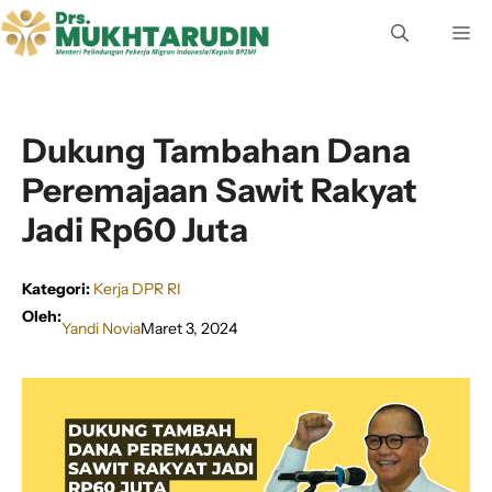
Langsung
M
ke
isi
Dukung Tambahan Dana
Peremajaan Sawit Rakyat
Jadi Rp60 Juta
Kategori:
Kerja DPR RI
Oleh:
Yandi Novia
Maret 3, 2024