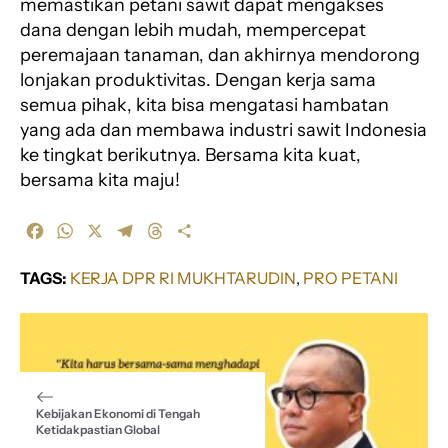
memastikan petani sawit dapat mengakses
dana dengan lebih mudah, mempercepat
peremajaan tanaman, dan akhirnya mendorong
lonjakan produktivitas. Dengan kerja sama
semua pihak, kita bisa mengatasi hambatan
yang ada dan membawa industri sawit Indonesia
ke tingkat berikutnya. Bersama kita kuat,
bersama kita maju!
F
W
X
T
T
S
a
h
e
h
h
c
a
l
r
a
TAGS:
KERJA DPR RI MUKHTARUDIN
, 
PRO PETANI
e
t
e
e
r
b
s
g
a
e
o
A
r
d
o
p
a
s
k
p
m
Kebijakan Ekonomi di Tengah
Ketidakpastian Global