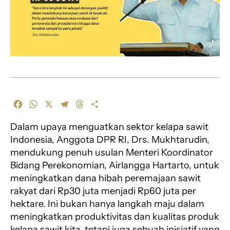
F
W
X
T
T
S
a
h
e
h
h
Dalam upaya menguatkan sektor kelapa sawit
c
a
l
r
a
e
t
e
e
r
Indonesia, Anggota DPR RI, Drs. Mukhtarudin,
b
s
g
a
e
mendukung penuh usulan Menteri Koordinator
o
A
r
d
Bidang Perekonomian, Airlangga Hartarto, untuk
o
p
a
s
meningkatkan dana hibah peremajaan sawit
k
p
m
rakyat dari Rp30 juta menjadi Rp60 juta per
hektare. Ini bukan hanya langkah maju dalam
meningkatkan produktivitas dan kualitas produk
kelapa sawit kita, tetapi juga sebuah inisiatif yang