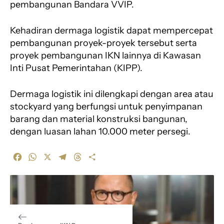
pembangunan Bandara VVIP.
Kehadiran dermaga logistik dapat mempercepat
pembangunan proyek-proyek tersebut serta
proyek pembangunan IKN lainnya di Kawasan
Inti Pusat Pemerintahan (KIPP).
Dermaga logistik ini dilengkapi dengan area atau
stockyard yang berfungsi untuk penyimpanan
barang dan material konstruksi bangunan,
dengan luasan lahan 10.000 meter persegi.
F
W
X
T
T
S
a
h
e
h
h
c
a
l
r
a
e
t
e
e
r
b
s
g
a
e
o
A
r
d
o
p
a
s