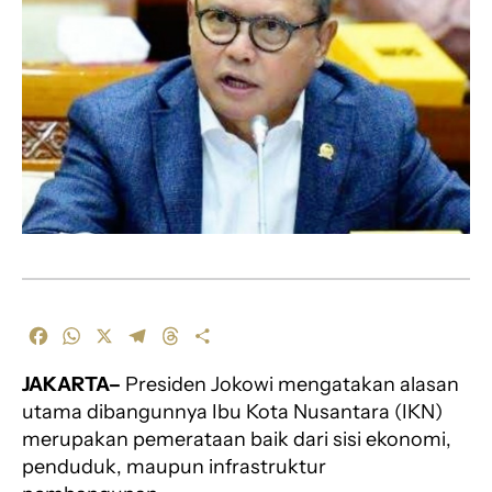
F
W
X
T
T
S
a
h
e
h
h
JAKARTA–
Presiden Jokowi mengatakan alasan
c
a
l
r
a
e
t
e
e
r
utama dibangunnya Ibu Kota Nusantara (IKN)
b
s
g
a
e
merupakan pemerataan baik dari sisi ekonomi,
o
A
r
d
penduduk, maupun infrastruktur
o
p
a
s