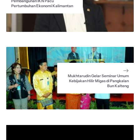
Pembangunan IKN Pacu
k
p
m
Pertumbuhan Ekonomi Kalimantan
Mukhtarudin Gelar Seminar Umum
Kebijakan Hilir Migas di Pangkalan
Bun Kalteng