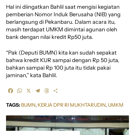
Hal ini diingatkan Bahlil saat mengisi kegiatan
pemberian Nomor Induk Berusaha (NIB) yang
berlangsung di Pekanbaru. Dalam acara itu,
masih terdapat UMKM dimintai agunan oleh
bank dengan nilai kredit Rp50 juta.
“Pak (Deputi BUMN) kita kan sudah sepakat
bahwa kredit KUR sampai dengan Rp 50 juta,
bahkan sampai Rp 100 juta itu tidak pakai
jaminan,” kata Bahlil.
F
W
X
T
T
S
a
h
e
h
h
c
a
l
r
a
TAGS:
BUMN
, 
KERJA DPR RI MUKHTARUDIN
, 
UMKM
e
t
e
e
r
b
s
g
a
e
o
A
r
d
o
p
a
s