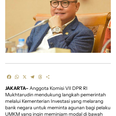
F
W
X
T
T
S
a
h
e
h
h
JAKARTA–
Anggota Komisi VII DPR RI
c
a
l
r
a
e
t
e
e
r
Mukhtarudin mendukung langkah pemerintah
b
s
g
a
e
melalui Kementerian Investasi yang melarang
o
A
r
d
bank negara untuk meminta agunan bagi pelaku
o
p
a
s
UMKM yang ingin meminjam modal di bawah