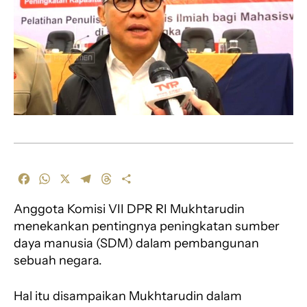
F
W
X
T
T
S
a
h
e
h
h
Anggota Komisi VII DPR RI Mukhtarudin
c
a
l
r
a
e
t
e
e
r
menekankan pentingnya peningkatan sumber
b
s
g
a
e
daya manusia (SDM) dalam pembangunan
o
A
r
d
sebuah negara.
o
p
a
s
k
p
m
Hal itu disampaikan Mukhtarudin dalam