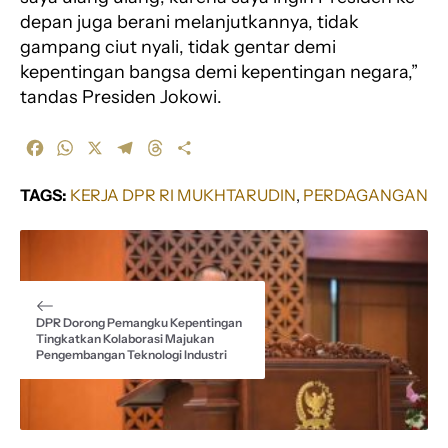
depan juga berani melanjutkannya, tidak
gampang ciut nyali, tidak gentar demi
kepentingan bangsa demi kepentingan negara,”
tandas Presiden Jokowi.
F
W
X
T
T
S
a
h
e
h
h
c
a
l
r
a
TAGS:
KERJA DPR RI MUKHTARUDIN
, 
PERDAGANGAN
e
t
e
e
r
b
s
g
a
e
o
A
r
d
o
p
a
s
k
p
m
DPR Dorong Pemangku Kepentingan
Tingkatkan Kolaborasi Majukan
Pengembangan Teknologi Industri