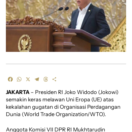
F
W
X
T
T
S
a
h
e
h
h
JAKARTA
– Presiden RI Joko Widodo (Jokowi)
c
a
l
r
a
e
t
e
e
r
semakin keras melawan Uni Eropa (UE) atas
b
s
g
a
e
kekalahan gugatan di Organisasi Perdagangan
o
A
r
d
Dunia (World Trade Organization/WTO).
o
p
a
s
k
p
m
Anggota Komisi VII DPR RI Mukhtarudin