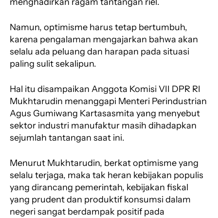
menghadirkan ragam tantangan riel.
o
p
a
s
k
p
m
Namun, optimisme harus tetap bertumbuh,
karena pengalaman mengajarkan bahwa akan
selalu ada peluang dan harapan pada situasi
paling sulit sekalipun.
Hal itu disampaikan Anggota Komisi VII DPR RI
Mukhtarudin menanggapi Menteri Perindustrian
Agus Gumiwang Kartasasmita yang menyebut
sektor industri manufaktur masih dihadapkan
sejumlah tantangan saat ini.
Menurut Mukhtarudin, berkat optimisme yang
selalu terjaga, maka tak heran kebijakan populis
yang dirancang pemerintah, kebijakan fiskal
yang prudent dan produktif konsumsi dalam
negeri sangat berdampak positif pada