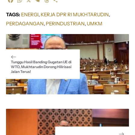
F
W
X
T
T
S
a
h
e
h
h
c
a
l
r
a
TAGS:
ENERGI
, 
KERJA DPR RI MUKHTARUDIN
, 
e
t
e
e
r
PERDAGANGAN
, 
PERINDUSTRIAN
, 
UMKM
b
s
g
a
e
o
A
r
d
o
p
a
s
k
p
m
Tunggu Hasil Banding Gugatan UE di
WTO, Mukhtarudin Dorong Hilirisasi
Jalan Terus!