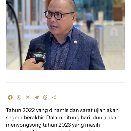
F
W
X
T
T
S
a
h
e
h
h
Tahun 2022 yang dinamis dan sarat ujian akan
c
a
l
r
a
e
t
e
e
r
segera berakhir. Dalam hitung hari, dunia akan
b
s
g
a
e
menyongsong tahun 2023 yang masih
o
A
r
d