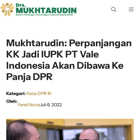
Langsung
M
ke
isi
Mukhtarudin: Perpanjangan
KK Jadi IUPK PT Vale
Indonesia Akan Dibawa Ke
Panja DPR
Kategori:
Kerja DPR RI
Oleh:
Yandi Novia
Juli 6, 2022