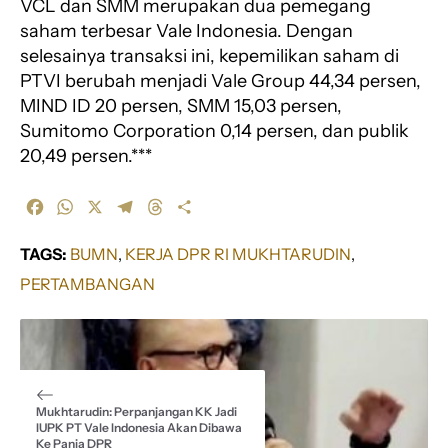
VCL dan SMM merupakan dua pemegang
saham terbesar Vale Indonesia. Dengan
selesainya transaksi ini, kepemilikan saham di
PTVI berubah menjadi Vale Group 44,34 persen,
MIND ID 20 persen, SMM 15,03 persen,
Sumitomo Corporation 0,14 persen, dan publik
20,49 persen.***
F
W
X
T
T
S
a
h
e
h
h
c
a
l
r
a
TAGS:
BUMN
, 
KERJA DPR RI MUKHTARUDIN
, 
e
t
e
e
r
PERTAMBANGAN
b
s
g
a
e
o
A
r
d
o
p
a
s
k
p
m
Mukhtarudin: Perpanjangan KK Jadi
IUPK PT Vale Indonesia Akan Dibawa
Ke Panja DPR