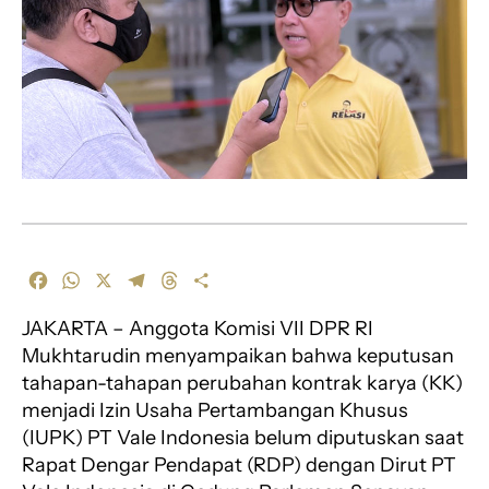
F
W
X
T
T
S
a
h
e
h
h
JAKARTA – Anggota Komisi VII DPR RI
c
a
l
r
a
e
t
e
e
r
Mukhtarudin menyampaikan bahwa keputusan
b
s
g
a
e
tahapan-tahapan perubahan kontrak karya (KK)
o
A
r
d
menjadi Izin Usaha Pertambangan Khusus
o
p
a
s
(IUPK) PT Vale Indonesia belum diputuskan saat
k
p
m
Rapat Dengar Pendapat (RDP) dengan Dirut PT