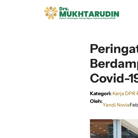
Langsung
ke
isi
Peringa
Berdamp
Covid-1
Kategori:
Kerja DPR 
Oleh:
Yandi Novia
Feb