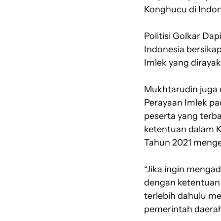
Konghucu di Indone
Politisi Golkar Da
Indonesia bersika
Imlek yang diraya
Mukhtarudin juga
Perayaan Imlek pa
peserta yang terba
ketentuan dalam K
Tahun 2021 mengen
“Jika ingin menga
dengan ketentuan 
terlebih dahulu m
pemerintah daerah