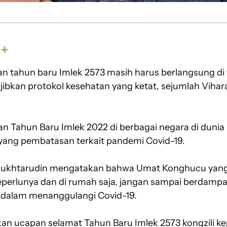
S
h
n tahun baru Imlek 2573 masih harus berlangsung d
a
r
jibkan protokol kesehatan yang ketat, sejumlah Vihar
e
n Tahun Baru Imlek 2022 di berbagai negara di dunia
ang pembatasan terkait pandemi Covid-19.
ukhtarudin mengatakan bahwa Umat Konghucu yang
perlunya dan di rumah saja, jangan sampai berdampa
 dalam menanggulangi Covid-19.
n ucapan selamat Tahun Baru Imlek 2573 kongzili k