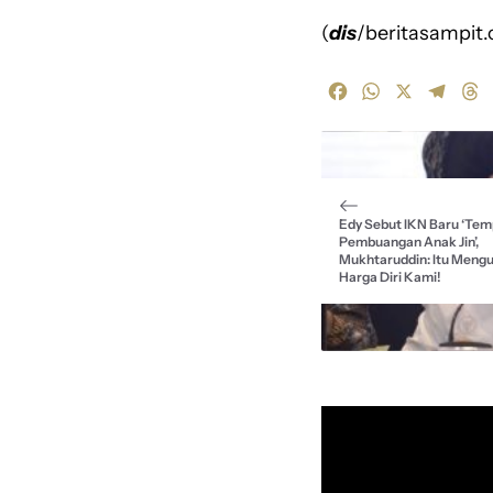
(
dis
/beritasampit.
F
W
X
T
T
a
h
e
h
c
a
l
r
e
t
e
e
b
s
g
a
o
A
r
d
Edy Sebut IKN Baru ‘Tem
o
p
a
s
Pembuangan Anak Jin’,
k
p
m
Mukhtaruddin: Itu Mengu
Harga Diri Kami!