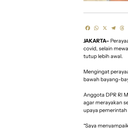
F
W
X
T
T
a
h
e
h
JAKARTA–
c
a
Perayaa
l
r
e
t
e
e
covid, selain mewa
b
s
g
a
tutup lebih awal.
o
A
r
d
o
p
a
s
Mengingat perayaa
k
p
m
bawah bayang-bay
Anggota DPR RI M
agar merayakan se
upaya pemerintah
“Saya menyampaika