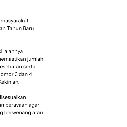
h masyarakat
aan Tahun Baru
 jalannya
 memastikan jumlah
kesehatan serta
Nomor 3 dan 4
ekinian.
disesuaikan
an perayaan agar
ang berwenang atau