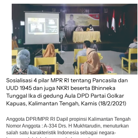
c
a
l
r
a
e
t
e
e
r
b
s
g
a
e
o
A
r
d
o
p
a
s
k
p
m
Sosialisasi 4 pilar MPR RI tentang Pancasila dan
UUD 1945 dan juga NKRI beserta Bhinneka
Tunggal Ika di gedung Aula DPD Partai Golkar
Kapuas, Kalimantan Tengah, Kamis (18/2/2021)
Anggota DPR/MPR RI Dapil propinsi Kalimantan Tengah
Nomor Anggota : A-334 Drs. H Mukhtarudin, menuturkan
salah satu karakteristik Indonesia sebagai negara-