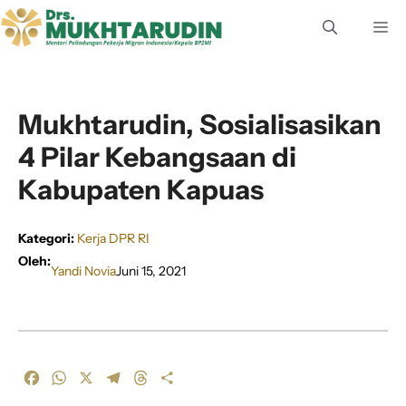
Langsung
M
ke
isi
Mukhtarudin, Sosialisasikan
4 Pilar Kebangsaan di
Kabupaten Kapuas
Kategori:
Kerja DPR RI
Oleh:
Yandi Novia
Juni 15, 2021
F
W
X
T
T
S
a
h
e
h
h