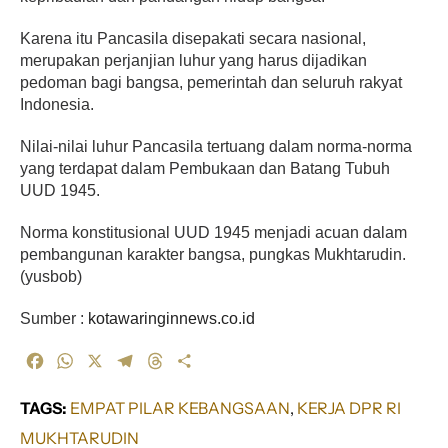
Karena itu Pancasila disepakati secara nasional,
merupakan perjanjian luhur yang harus dijadikan
pedoman bagi bangsa, pemerintah dan seluruh rakyat
Indonesia.
Nilai-nilai luhur Pancasila tertuang dalam norma-norma
yang terdapat dalam Pembukaan dan Batang Tubuh
UUD 1945.
Norma konstitusional UUD 1945 menjadi acuan dalam
pembangunan karakter bangsa, pungkas Mukhtarudin.
(yusbob)
Sumber :
kotawaringinnews.co.id
F
W
X
T
T
S
a
h
e
h
h
c
a
l
r
a
TAGS:
EMPAT PILAR KEBANGSAAN
, 
KERJA DPR RI
e
t
e
e
r
MUKHTARUDIN