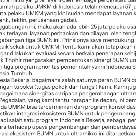
umlah pelaku UMKM di Indonesia telah mencapai 57 ju
 juta pelaku UMKM yang kini sudah mendapat layanan 
nk, tekfin, perusahaan gadai).
gabungan ini, maka akan ada lebih 25 juta pelaku us
dak terlayani layanan perbankan dan dilayani oleh teng
ggabungan tiga BUMN ini. Prinsipnya saya mendukung k
baik sekali untuk UMKM. Tentu kami akan tetap akan
r dilakukan evaluasi secara berkala penerapan kebija
ck Thohir mengatakan pembentukan sinergi BUMN un
i tiga program prioritas pemerintah yakni Indonesia 
nesia Tumbuh.
esia Bekerja, bagaimana salah satunya peran BUMN 
ngan tupoksi (tugas pokok dan fungsi) kami. Kami ju
gaimana sinergitas daripada pengembangan ultra
Pegadaian, yang kami tentu harapan ke depan, ini pe
da UMKM bisa tercerminkan dari program konsolidasi 
tikan integrasi ekosistem BUMN untuk pengembang
jadi salah satu program Indonesia Bekerja, sebagai p
gara terhadap upaya pengembangan dan pemberday
rasi ekosistem BUMN untuk ultramikro ini ditargetka