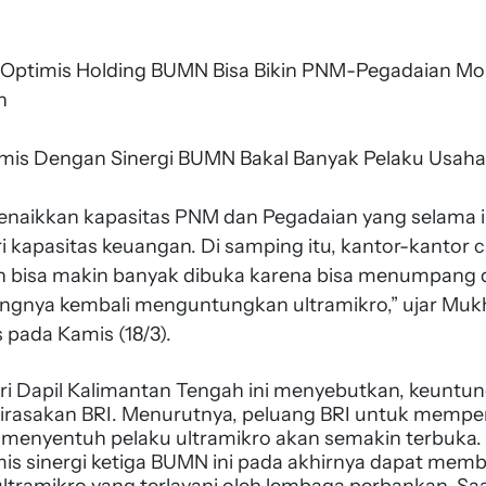
Optimis Holding BUMN Bisa Bikin PNM-Pegadaian Monc
n
mis Dengan Sinergi BUMN Bakal Banyak Pelaku Usaha 
 menaikkan kapasitas PNM dan Pegadaian yang selama 
ri kapasitas keuangan. Di samping itu, kantor-kantor
 bisa makin banyak dibuka karena bisa menumpang d
ungnya kembali menguntungkan ultramikro,” ujar Mukh
s pada Kamis (18/3).
ari Dapil Kalimantan Tengah ini menyebutkan, keuntu
 dirasakan BRI. Menurutnya, peluang BRI untuk mempe
menyentuh pelaku ultramikro akan semakin terbuka.
is sinergi ketiga BUMN ini pada akhirnya dapat memb
ultramikro yang terlayani oleh lembaga perbankan. Saa