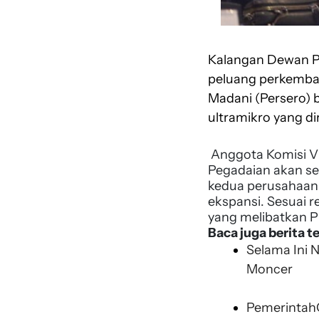
Kalangan Dewan Pe
peluang perkemba
Madani (Persero) 
ultramikro yang d
Anggota Komisi V
Pegadaian akan se
kedua perusahaan 
ekspansi. Sesuai 
yang melibatkan P
Baca juga berita te
Selama Ini 
Moncer
PemerintahO