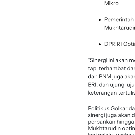
Mikro
Pemerintah 
Mukhtarudi
DPR RI Opti
“Sinergi ini akan
tapi terhambat da
dan PNM juga akan
BRI, dan ujung-uj
keterangan tertuli
Politikus Golkar d
sinergi juga akan
perbankan hingga 
Mukhtarudin optim
lagi pelaku usaha 