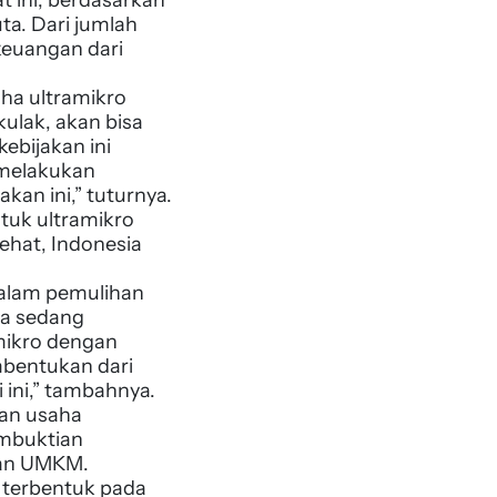
ta. Dari jumlah
keuangan dari
aha ultramikro
kulak, akan bisa
ebijakan ini
 melakukan
kan ini,” tuturnya.
tuk ultramikro
Sehat, Indonesia
dalam pemulihan
ga sedang
mikro dengan
mbentukan dari
ini,” tambahnya.
an usaha
embuktian
aan UMKM.
n terbentuk pada