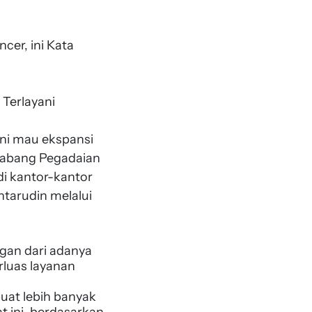
er, ini Kata
Terlayani
ini mau ekspansi
 cabang Pegadaian
i kantor-kantor
tarudin melalui
ngan dari adanya
rluas layanan
uat lebih banyak
t ini, berdasarkan