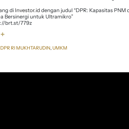
yang di
Investor.id
dengan judul “DPR: Kapasitas PNM 
a Bersinergi untuk Ultramikro”
://brt.st/779z
S
h
a
 DPR RI MUKHTARUDIN
, 
UMKM
r
e