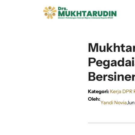
Langsung
ke
isi
Mukhtar
Pegadai
Bersine
Kategori:
Kerja DPR 
Oleh:
Yandi Novia
Jun