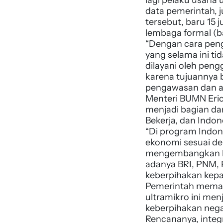
data pemerintah, j
tersebut, baru 15
lembaga formal (ba
“Dengan cara peng
yang selama ini ti
dilayani oleh pen
karena tujuannya 
pengawasan dan aga
Menteri BUMN Eri
menjadi bagian dar
Bekerja, dan Indo
“Di program Indon
ekonomi sesuai de
mengembangkan ba
adanya BRI, PNM, 
keberpihakan kepa
Pemerintah memas
ultramikro ini men
keberpihakan ne
Rencananya, integ