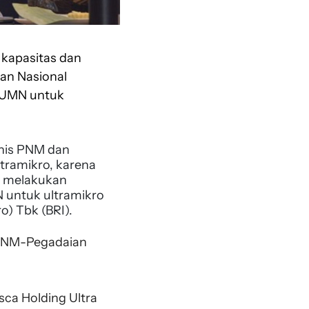
 kapasitas dan
an Nasional
 BUMN untuk
nis PNM dan
tramikro, karena
k melakukan
 untuk ultramikro
) Tbk (BRI).
 PNM-Pegadaian
ca Holding Ultra