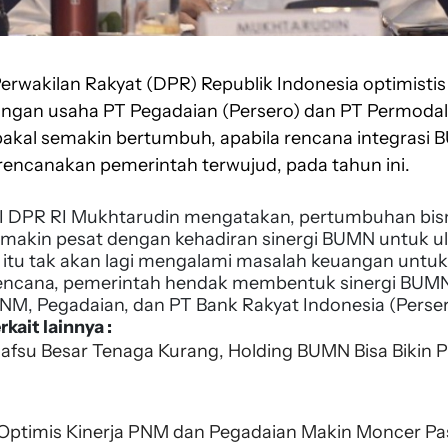
rwakilan Rakyat (DPR) Republik Indonesia optimistis
ngan usaha PT Pegadaian (Persero) dan PT Permodal
bakal semakin bertumbuh, apabila rencana integrasi
irencanakan pemerintah terwujud, pada tahun ini.
I DPR RI Mukhtarudin mengatakan, pertumbuhan bis
makin pesat dengan kehadiran sinergi BUMN untuk ul
itu tak akan lagi mengalami masalah keuangan untu
rencana, pemerintah hendak membentuk sinergi BUMN
NM, Pegadaian, dan PT Bank Rakyat Indonesia (Persero
rkait lainnya :
Nafsu Besar Tenaga Kurang, Holding BUMN Bisa Bikin
ptimis Kinerja PNM dan Pegadaian Makin Moncer Pas