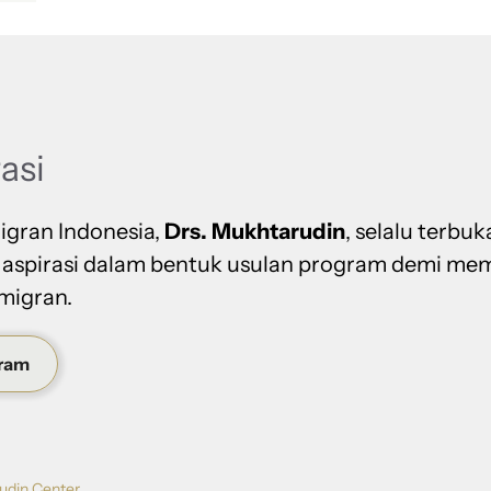
rasi
igran Indonesia,
Drs. Mukhtarudin
, selalu terbuk
 aspirasi dalam bentuk usulan program demi me
migran.
gram
udin Center