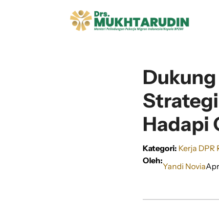
Langsung
ke
isi
Dukung 
Strategi
Hadapi 
Kategori:
Kerja DPR 
Oleh:
Yandi Novia
Apr