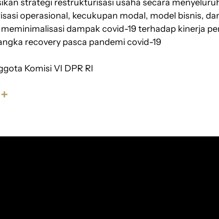
an strategi restrukturisasi usaha secara menyelur
risasi operasional, kecukupan modal, model bisnis, d
meminimalisasi dampak covid-19 terhadap kinerja pe
ngka recovery pasca pandemi covid-19
gota Komisi VI DPR RI
S
h
a
r
e