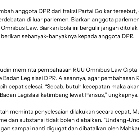
ambah anggota DPR dari fraksi Partai Golkar tersebut,
debatan di luar parlemen. Biarkan anggota parlemen
nibus Law. Biarkan bola ini bergulir jangan ditolak 
n berikan sebanyak-banyaknya kepada anggota DPR.
arudin meminta pembahasan RUU Omnibus Law Cipta 
 Badan Legislasi DPR. Alasannya, agar pembahasan R
ebih cepat selesai. “Sebab, butuh kecepatan maka akan
 Badan Legislasi ketimbang lewat Pansus,” ungkapnya.
ah meminta penyelesaian dilakukan secara cepat, M
e dan substansi tidak boleh diabaikan. “Undang-Und
ngan sampai nanti digugat dan dibatalkan oleh Mahka