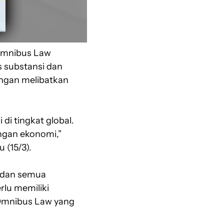
Omnibus Law
 substansi dan
ngan melibatkan
 tingkat global.
angan ekonomi,”
 (15/3).
 dan semua
rlu memiliki
 Omnibus Law yang