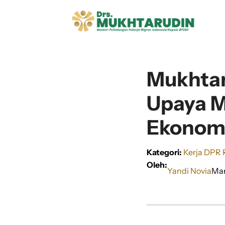
Langsung
ke
isi
Mukhtar
Upaya 
Ekonomi
Kategori:
Kerja DPR 
Oleh:
Yandi Novia
Mar