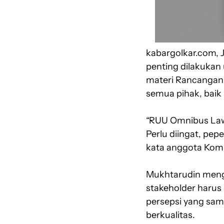
kabargolkar.com,
penting dilakuka
materi Rancangan
semua pihak, baik 
“RUU Omnibus Law
Perlu diingat, pep
kata anggota Komis
Mukhtarudin meng
stakeholder harus 
persepsi yang sam
berkualitas.