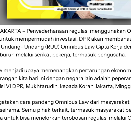
 JAKARTA – Penyederhanaan regulasi menggunakan 
n untuk mempermudah investasi. DPR akan membahas
 Undang- Undang (RUU) Omnibus Law Cipta Kerja de
buruh melalui serikat pekerja, termasuk pengusaha.
 menjadi upaya memenangkan pertarungan ekonomi di
erangan kita hari ini dengan negara lain adalah peper
i VI DPR, Mukhtarudin, kepada Koran Jakarta, Minggu
atakan cara pandang Omnibus Law dari masyarakat
seirama. Semu pihak terkait, termasuk masyarakat pe
a untuk bisa menelorkan terobosan regulasi melalui